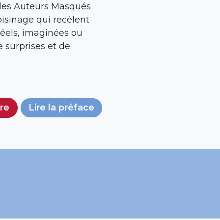
f des Auteurs Masqués
isinage qui recèlent
 réels, imaginées ou
 surprises et de
vre
Lire la préface