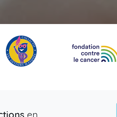
ctions
en