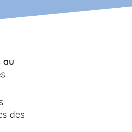
s au
es
s
ès des